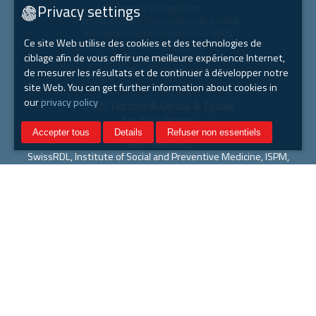
Privacy settings
Jasmin Vonlanthen
Fondation pour l'assurance de qualité
en médecine des implants – SIRIS
Ce site Web utilise des cookies et des technologies de
c/o Core Treuhand AG
ciblage afin de vous offrir une meilleure expérience Internet,
Eigerstrasse 60, 3007 Bern
info@siris-implant.ch
de mesurer les résultats et de continuer à développer notre
site Web. You can get further information about cookies in
our
privacy policy
SIRIS Hanche & Genou & Epaule
Soutien clinique
Accepter tous
Details
Refuser non essentiels
Team SwissRDL
SwissRDL, Institute of Social and Preventive Medicine, ISPM,
Université de Berne
swissrdl.ispm@unibe.ch
+41 31 684 59 66
SIRIS Rachis
Soutien clinque
Sandy Sutter
EUROSPINE
siris-spine@eurospine.org
077 500 34 66