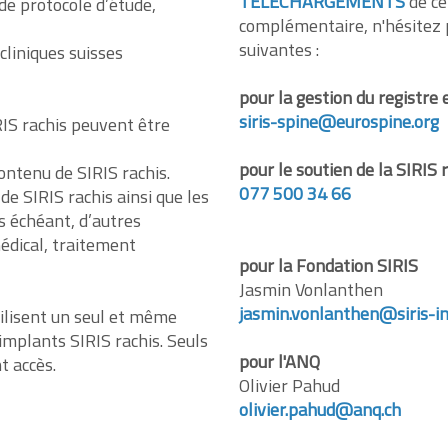
TÉLÉCHARGEMENTS
de ce
e protocole d’étude,
complémentaire, n'hésitez 
suivantes :
cliniques suisses
pour la gestion du registr
siris-spine@eurospine.org
RIS rachis peuvent être
pour le soutien de la SIRIS 
ontenu de SIRIS rachis.
077 500 34 66
e SIRIS rachis ainsi que les
s échéant, d’autres
médical, traitement
pour la Fondation SIRIS
Jasmin Vonlanthen
jasmin.vonlanthen@siris-i
tilisent un seul et même
 implants SIRIS rachis. Seuls
pour l'ANQ
t accès.
Olivier Pahud
olivier.pahud@anq.ch