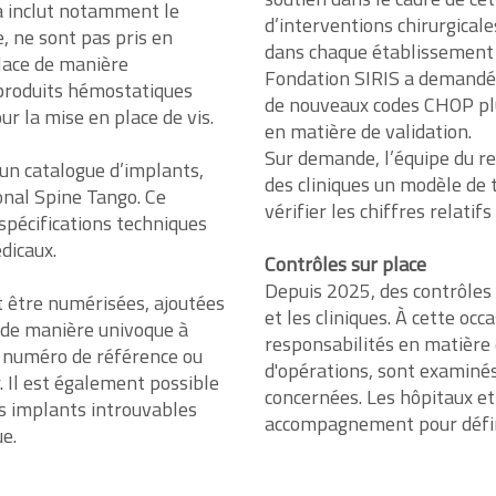
a inclut notamment le
d’interventions chirurgicale
, ne sont pas pris en
dans chaque établissement a
place de manière
Fondation SIRIS a demandé à 
 produits hémostatiques
de nouveaux codes CHOP plu
our la mise en place de vis.
en matière de validation.
Sur demande, l’équipe du re
’un catalogue d’implants,
des cliniques un modèle de
onal Spine Tango. Ce
vérifier les chiffres relatif
spécifications techniques
édicaux.
Contrôles sur place
Depuis 2025, des contrôles 
 être numérisées, ajoutées
et les cliniques. À cette occ
es de manière univoque à
responsabilités en matière 
e numéro de référence ou
d'opérations, sont examinés
. Il est également possible
concernées. Les hôpitaux et 
es implants introuvables
accompagnement pour défini
e.