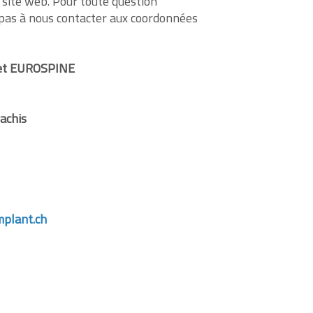
 site web. Pour toute question
pas à nous contacter aux coordonnées
e et EUROSPINE
rachis
mplant.ch