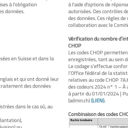
ses à l'obligation
à l'aide d'options de répons
les données.
autorisées. Des contrôles de 
des données. Ces règles de
collaboration avec le Comité
Vérification du nombre d’in
CHOP
Les codes CHOP permettent 
isées en Suisse et dans la
enregistrées, tant au sein de
Le codage s’effectue confo
l’Office fédéral de la statis
anglais et qui ont donné leur
relatives au code CHOP 7A.6,
 traitement des données
des codeurs 2024 n° 1 – À a
à partir du 01/01/2024 | Pub
(admin.ch)
(
LIEN).
strées dans le cas où, au
Combinaison des codes CHOP
lantation),
évision) ou