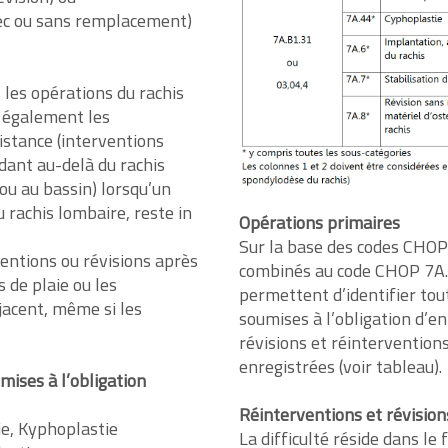
vec ou sans remplacement)
 les opérations du rachis
t également les
istance (interventions
dant au-delà du rachis
ou au bassin) lorsqu’un
rachis lombaire, reste in
Opérations primaires
Sur la base des codes CHOP 
entions ou révisions après
combinés au code CHOP 7A.B
 de plaie ou les
permettent d’identifier tou
jacent, même si les
soumises à l’obligation d’e
révisions et réinterventions
enregistrées (voir tableau).
mises à l’obligation
Réinterventions et révision
tie, Kyphoplastie
La difficulté réside dans le 