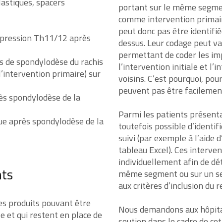
lastiques, spacers
portant sur le même segme
comme intervention primair
peut donc pas être identifi
mpression Th11/12 après
dessus. Leur codage peut var
permettant de coder les impl
s de spondylodèse du rachis
l’intervention initiale et l
intervention primaire) sur
voisins. C’est pourquoi, pour
peuvent pas être facilement
rès spondylodèse de la
Parmi les patients présent
que après spondylodèse de la
toutefois possible d’identif
suivi (par exemple à l’aide 
tableau Excel). Ces interven
individuellement afin de dét
nts
même segment ou sur un seg
aux critères d’inclusion du r
es produits pouvant être
Nous demandons aux hôpitau
e et qui restent en place de
soutien dans le cadre de cet