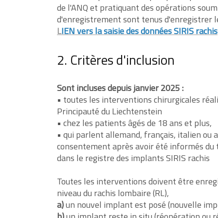
de l'ANQ et pratiquant des opérations soumi
d'enregistrement sont tenus d'enregistrer 
L
IEN vers la saisie des données SIRIS rachis
2. Critères d'inclusion
Sont incluses depuis janvier 2025 :
• toutes les interventions chirurgicales réal
Principauté du Liechtenstein
• chez les patients âgés de 18 ans et plus,
• qui parlent allemand, français, italien ou 
consentement après avoir été informés du
dans le registre des implants SIRIS rachis
Toutes les interventions doivent être enregi
niveau du rachis lombaire (RL),
a)
un nouvel implant est posé (nouvelle imp
b)
un implant reste in situ (réopération ou r