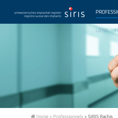
PROFESS
LIENS
F
Home >
Professionnels
>
SIRIS Rachis