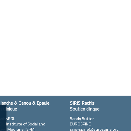
Hanche & Genou & Epaule
SIRIS Rachis
 clinique
Soutien clinque
wissRDL
Sandy Sutter
L, Institute of Social and
EUROSPINE
ive Medicine, ISPM,
siris-spine@eurospine.org